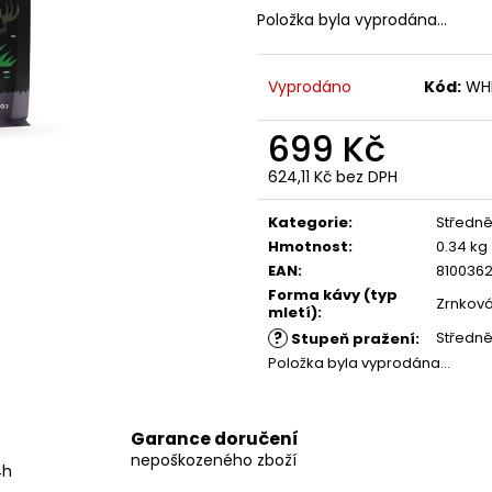
GRINDS 50MG DOUBLE MOCHA
GRINDS 25MG C
Položka byla vyprodána…
269 Kč
259 Kč
Vyprodáno
Kód:
WH
699 Kč
624,11 Kč bez DPH
Měrná
cena:
Kategorie
:
Středn
Hmotnost
:
0.34 kg
EAN
:
810036
Forma kávy (typ
Zrnkov
mletí)
:
?
Středně
Stupeň pražení
:
Položka byla vyprodána…
Garance doručení
nepoškozeného zboží
4h