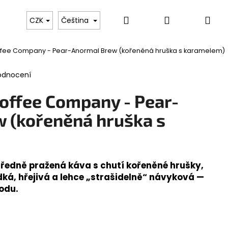
Hledat
Přihlášení
Ná
etá káva
Hotové nápoje (RTD)
Prémiová horká č
CZK
Čeština
fee Company - Pear-Anormal Brew (kořeněná hruška s karamelem)
koš
odnocení
offee Company - Pear-
 (kořeněná hruška s
ředně pražená káva s chutí kořeněné hrušky,
dká, hřejivá a lehce „strašidelně“ návyková —
odu.
Následující