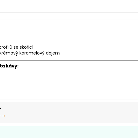
filů se skořicí
a krémový karamelový dojem
ta kávy:
?
e →