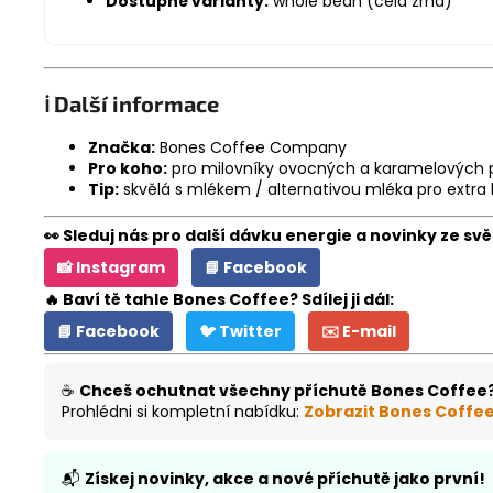
Dostupné varianty:
whole bean (celá zrna)
ℹ️ Další informace
Značka:
Bones Coffee Company
Pro koho:
pro milovníky ovocných a karamelových pro
Tip:
skvělá s mlékem / alternativou mléka pro extr
👀 Sleduj nás pro další dávku energie a novinky ze svě
📸 Instagram
📘 Facebook
🔥 Baví tě tahle Bones Coffee? Sdílej ji dál:
📘 Facebook
🐦 Twitter
✉️ E-mail
☕
Chceš ochutnat všechny příchutě Bones Coffee
Prohlédni si kompletní nabídku:
Zobrazit Bones Coffe
📬
Získej novinky, akce a nové příchutě jako první!