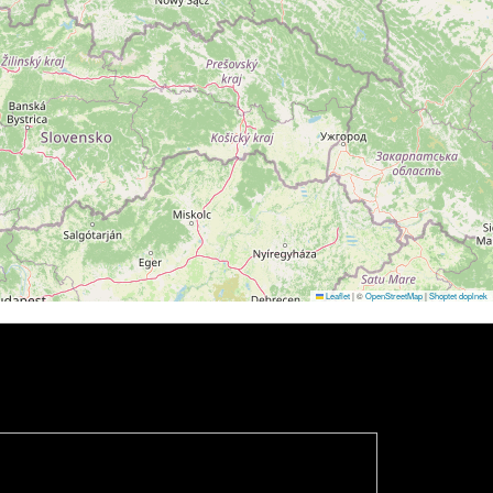
Leaflet
|
©
OpenStreetMap
|
Shoptet doplnek