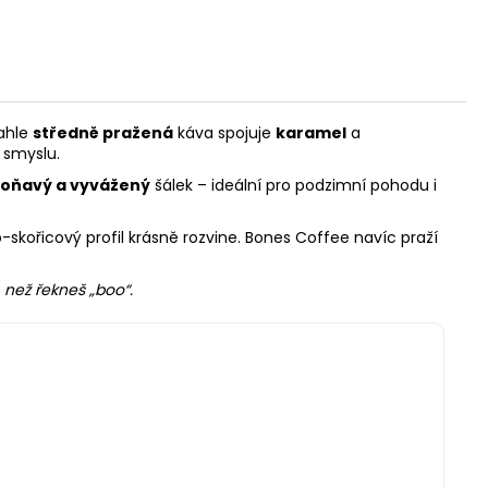
Tahle
středně pražená
káva spojuje
karamel
a
 smyslu.
voňavý a vyvážený
šálek – ideální pro podzimní pohodu i
kořicový profil krásně rozvine. Bones Coffee navíc praží
 než řekneš „boo“.