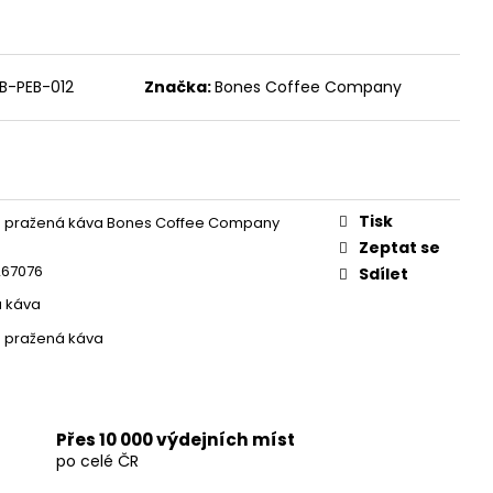
INNAMON ROLL
B-PEB-012
Značka:
Bones Coffee Company
Tisk
ě pražená káva Bones Coffee Company
Zeptat se
267076
Sdílet
á káva
 pražená káva
Přes 10 000 výdejních míst
po celé ČR