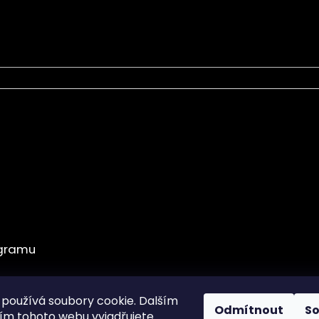
chrany osobních údajů
používá soubory cookie. Dalším
Odmítnout
S
m tohoto webu vyjadřujete