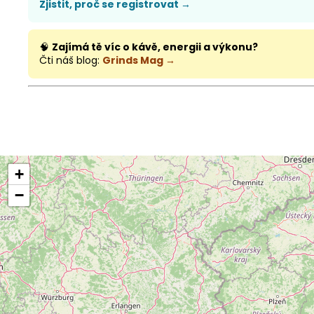
Zjistit, proč se registrovat →
🧠
Zajímá tě víc o kávě, energii a výkonu?
Čti náš blog:
Grinds Mag →
+
−