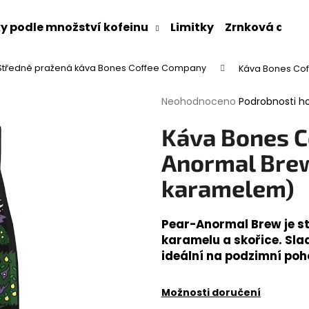
y podle množství kofeinu
Limitky
Zrnková a ml
Středně pražená káva Bones Coffee Company
Káva Bones Cof
Co potřebujete najít?
Průměrné
Neohodnoceno
Podrobnosti h
hodnocení
produktu
HLEDAT
Káva Bones C
je
0,0
Anormal Brew
z
5
karamelem)
Doporučujeme
hvězdiček.
Pear-Anormal Brew je st
karamelu a skořice. Sla
ideální na podzimní poh
Možnosti doručení