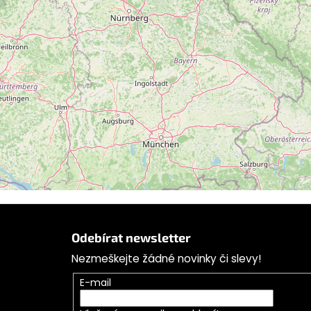
Sledovat na Instagramu
Z
á
Odebírat newsletter
p
Nezmeškejte žádné novinky či slevy!
a
t
E-mail
í