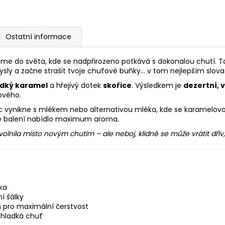
Ostatní informace
me do světa, kde se nadpřirozeno potkává s dokonalou chutí. 
mysly a začne strašit tvoje chuťové buňky… v tom nejlepším slova
adký karamel
a hřejivý dotek
skořice
. Výsledkem je
dezertní, 
ového.
c vynikne s mlékem nebo alternativou mléka, kde se karamelovo-s
dé balení nabídlo maximum aroma.
olnila místo novým chutím – ale neboj, klidně se může vrátit dřív,
ka
í šálky
pro maximální čerstvost
hladká chuť