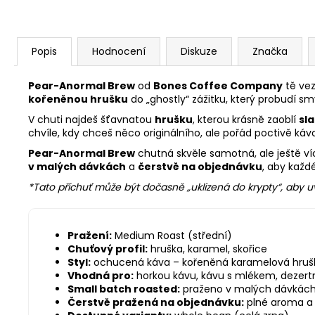
Popis
Hodnocení
Diskuze
Značka
Pear-Anormal Brew
od
Bones Coffee Company
tě vez
kořeněnou hrušku
do „ghostly“ zážitku, který probudí s
V chuti najdeš šťavnatou
hrušku
, kterou krásně zaoblí
sl
chvíle, kdy chceš něco originálního, ale pořád poctivě káv
Pear-Anormal Brew
chutná skvěle samotná, ale ještě ví
v malých dávkách
a
čerstvě na objednávku
, aby kaž
*Tato příchuť může být dočasně „uklizená do krypty“, aby uv
Pražení:
Medium Roast (střední)
Chuťový profil:
hruška, karamel, skořice
Styl:
ochucená káva – kořeněná karamelová hruš
Vhodná pro:
horkou kávu, kávu s mlékem, dezertn
Small batch roasted:
praženo v malých dávkách 
Čerstvě pražená na objednávku:
plné aroma a 