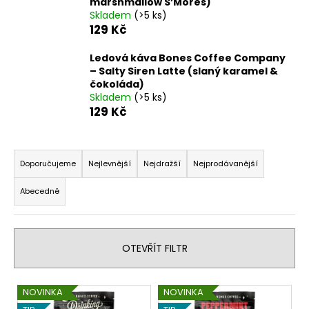
marshmallow S’Mores)
Skladem
(>5 ks)
129 Kč
Ledová káva Bones Coffee Company
– Salty Siren Latte (slaný karamel &
čokoláda)
Skladem
(>5 ks)
129 Kč
Ř
a
Doporučujeme
Nejlevnější
Nejdražší
Nejprodávanější
z
Abecedně
e
n
í
OTEVŘÍT FILTR
p
r
V
o
NOVINKA
NOVINKA
ý