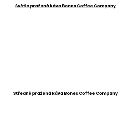
č
Světle pražená káva Bones Coffee Company
u
j
e
m
e
GRINDS
50MG
DOUBLE
MOCHA
269
Kč
Středně pražená káva Bones Coffee Company