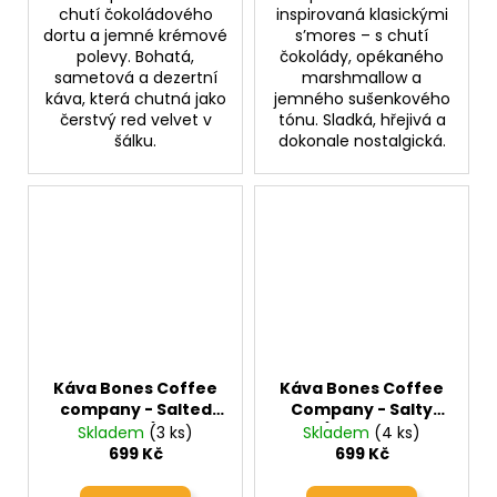
chutí čokoládového
inspirovaná klasickými
dortu a jemné krémové
s’mores – s chutí
polevy. Bohatá,
čokolády, opékaného
sametová a dezertní
marshmallow a
káva, která chutná jako
jemného sušenkového
čerstvý red velvet v
tónu. Sladká, hřejivá a
šálku.
dokonale nostalgická.
Káva Bones Coffee
Káva Bones Coffee
company - Salted
Company - Salty
Caramel (slaný
Siren (slaný karamel
Skladem
(3 ks)
Skladem
(4 ks)
karamel)
s čokoládou)
699 Kč
699 Kč