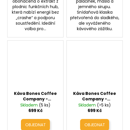
obohacená o extrakt z
palačinek, másla a
plodnic funkčních hub,
jemného sirupu.
která nabízí energii bez
Snídaňová klasika
„crashe“ a podporu
přetvořená do sladkého,
soustředění. Ideální
ale vyváženého
volba pro...
kávového zážitku.
Káva Bones Coffee
Káva Bones Coffee
Company -
Company -
Breakfast Blend
Cinnamon Roll
Skladem
(5 ks)
Skladem
(>5 ks)
(snídaňová káva s
(skořicová rolka s
699 Kč
699 Kč
tóny čokolády,
vanilkou)
medu a sušeného
ovoce)