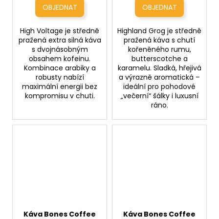
kofeinem)
bez alkoholu)
High Voltage je středně
Highland Grog je středně
pražená extra silná káva
pražená káva s chutí
s dvojnásobným
kořeněného rumu,
obsahem kofeinu.
butterscotche a
Kombinace arabiky a
karamelu. Sladká, hřejivá
robusty nabízí
a výrazně aromatická –
maximální energii bez
ideální pro pohodové
kompromisu v chuti.
„večerní“ šálky i luxusní
ráno.
Káva Bones Coffee
Káva Bones Coffee