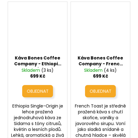
Káva Bones Coffee
Káva Bones Coffee
Company - Ethiopia
Company - French
Single / Origin
Toast (skořice,
Skladem
(3 ks)
Skladem
(4 ks)
(jednodruhová káva
vanilka a javorový
699 Kč
699 Kč
z Etiopie)
sirup)
Ethiopia Single-Origin je
French Toast je středně
lehce pražená
pražená káva s chutí
jednodruhová káva ze
skořice, vanilky a
Sidama s tóny citrusů,
javorového sirupu. Voní
květin a lesních plodů.
jako sladká snídaně a
Lehká, aromatická a živá
chutná hladce – skvělá