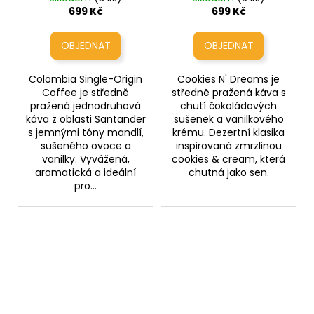
Origin
a krém)
699 Kč
699 Kč
(jednodruhová káva
z Kolumbie)
Colombia Single-Origin
Cookies N' Dreams je
Coffee je středně
středně pražená káva s
pražená jednodruhová
chutí čokoládových
káva z oblasti Santander
sušenek a vanilkového
s jemnými tóny mandlí,
krému. Dezertní klasika
sušeného ovoce a
inspirovaná zmrzlinou
vanilky. Vyvážená,
cookies & cream, která
aromatická a ideální
chutná jako sen.
pro...