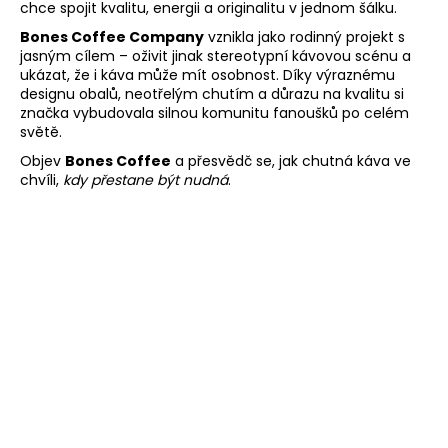
chce spojit kvalitu, energii a originalitu v jednom šálku.
a
Bones Coffee Company
vznikla jako rodinný projekt s
j
jasným cílem – oživit jinak stereotypní kávovou scénu a
í
ukázat, že i káva může mít osobnost. Díky výraznému
designu obalů, neotřelým chutím a důrazu na kvalitu si
t
značka vybudovala silnou komunitu fanoušků po celém
?
světě.
Objev
Bones Coffee
a přesvědč se, jak chutná káva ve
chvíli,
kdy přestane být nudná
.
HLEDAT
D
o
p
o
r
u