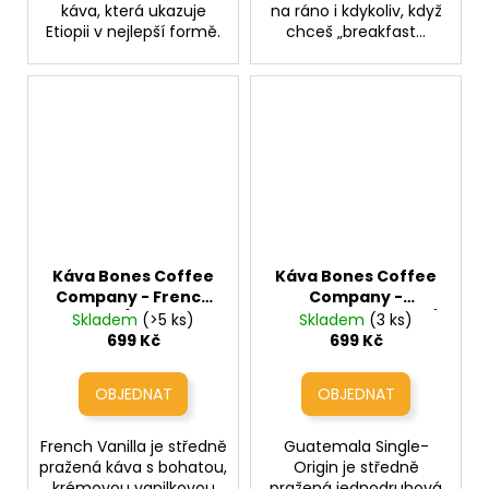
káva, která ukazuje
na ráno i kdykoliv, když
Etiopii v nejlepší formě.
chceš „breakfast...
Káva Bones Coffee
Káva Bones Coffee
Company - French
Company -
Vanilla (krémová
Guatemala Single /
Skladem
(>5 ks)
Skladem
(3 ks)
vanilka)
Origin
699 Kč
699 Kč
(jednodruhová káva
z Guatemaly)
French Vanilla je středně
Guatemala Single-
pražená káva s bohatou,
Origin je středně
krémovou vanilkovou
pražená jednodruhová