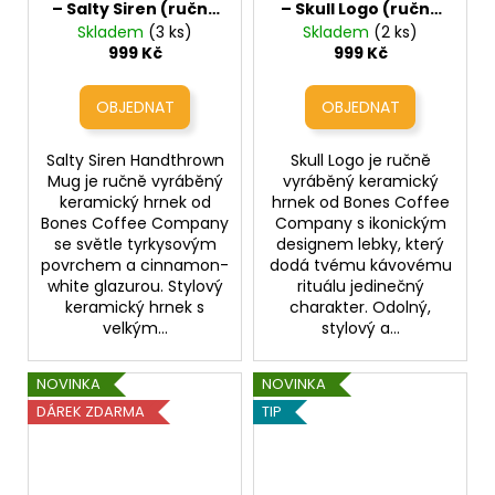
– Salty Siren (ručně
– Skull Logo (ručně
vyráběný keramický
vyráběný keramický
Skladem
(3 ks)
Skladem
(2 ks)
hrnek 410ml)
hrnek 410ml)
999 Kč
999 Kč
Salty Siren Handthrown
Skull Logo je ručně
Mug je ručně vyráběný
vyráběný keramický
keramický hrnek od
hrnek od Bones Coffee
Bones Coffee Company
Company s ikonickým
se světle tyrkysovým
designem lebky, který
povrchem a cinnamon-
dodá tvému kávovému
white glazurou. Stylový
rituálu jedinečný
keramický hrnek s
charakter. Odolný,
velkým...
stylový a...
NOVINKA
NOVINKA
DÁREK ZDARMA
TIP