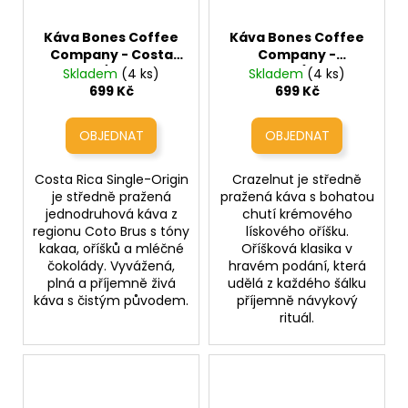
Káva Bones Coffee
Káva Bones Coffee
Company - Costa
Company -
Rica / Origin
Crazelnut (oříškový
Skladem
(4 ks)
Skladem
(4 ks)
(jednodruhová káva
nářez)
699 Kč
699 Kč
z Kostariky)
Costa Rica Single-Origin
Crazelnut je středně
je středně pražená
pražená káva s bohatou
jednodruhová káva z
chutí krémového
regionu Coto Brus s tóny
lískového oříšku.
kakaa, oříšků a mléčné
Oříšková klasika v
čokolády. Vyvážená,
hravém podání, která
plná a příjemně živá
udělá z každého šálku
káva s čistým původem.
příjemně návykový
rituál.