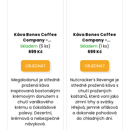
Káva Bones Coffee
Káva Bones Coffee
Company -
Company -
Megalodonut
Nutcracker’s
Skladem
(5 ks)
Skladem
(1 ks)
(bostonský krémový
Revenge (pražený
699 Kč
699 Kč
donut)
kaštan)
Megalodonut je středně
Nutcracker’s Revenge je
pražená káva
středně pražená káva s
inspirovaná bostonským
chutí pražených
krémovým donutem s
kaštanů, která voní jako
chutí vanilkového
zimní trhy a svátky.
krému a čokoládové
Hřejivá, jemně oříšková
polevy. Dezertní,
a dokonale pohodová
krémová a nebezpečně
do chladných dní.
návyková.