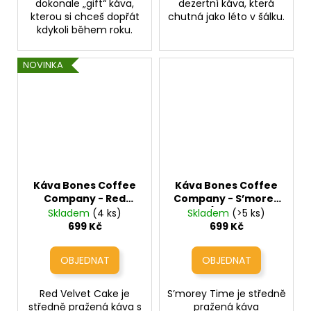
dokonale „gift“ káva,
dezertní káva, která
kterou si chceš dopřát
chutná jako léto v šálku.
kdykoli během roku.
NOVINKA
Káva Bones Coffee
Káva Bones Coffee
Company - Red
Company - S’morey
Velvet Cake
Time (čokoláda a
Skladem
(4 ks)
Skladem
(>5 ks)
(čokoládový dort s
marshmallow
699 Kč
699 Kč
krémovou polevou)
S’Mores)
Red Velvet Cake je
S’morey Time je středně
středně pražená káva s
pražená káva