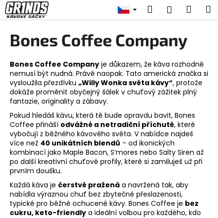
K
Přejít
Hledat
Náku
M
Přihlášen
na
o
obsah
Zpět
Zpět
košík
š
Bones Coffee Company
í
C
k
o
Bones Coffee Company
je důkazem, že káva rozhodně
nemusí být nudná. Právě naopak. Tato americká značka si
p
vysloužila přezdívku
„Willy Wonka světa kávy“
, protože
o
dokáže proměnit obyčejný šálek v chuťový zážitek plný
fantazie, originality a zábavy.
t
ř
Pokud hledáš kávu, která tě bude opravdu bavit, Bones
Coffee přináší
odvážné a netradiční příchutě
, které
e
vybočují z běžného kávového světa. V nabídce najdeš
b
více než
40 unikátních blendů
– od ikonických
kombinací jako Maple Bacon, S’mores nebo Salty Siren až
u
po další kreativní chuťové profily, které si zamiluješ už při
j
prvním doušku.
e
Každá káva je
čerstvě pražená
a navržená tak, aby
t
nabídla výraznou chuť bez zbytečné přeslazenosti,
e
typické pro běžné ochucené kávy. Bones Coffee je
bez
cukru, keto-friendly
a ideální volbou pro každého, kdo
n