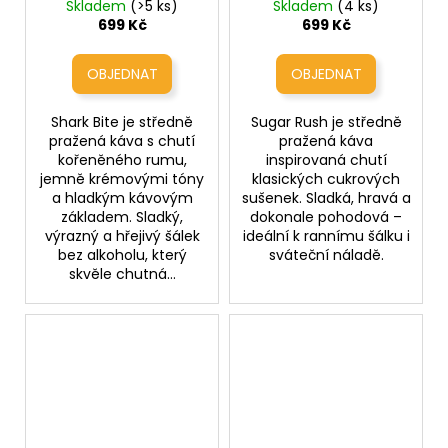
Bite (kořeněný rum
Rush (cukrové
Skladem
(>5 ks)
Skladem
(4 ks)
s krémovými tóny -
sušenky)
699 Kč
699 Kč
bez alkoholu)
Shark Bite je středně
Sugar Rush je středně
pražená káva s chutí
pražená káva
kořeněného rumu,
inspirovaná chutí
jemně krémovými tóny
klasických cukrových
a hladkým kávovým
sušenek. Sladká, hravá a
základem. Sladký,
dokonale pohodová –
výrazný a hřejivý šálek
ideální k rannímu šálku i
bez alkoholu, který
sváteční náladě.
skvěle chutná...