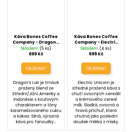
Káva Bones Coffee
Káva Bones Coffee
Company - Dragon's
Company - Electric
Lair (dračí doupě)
Unicorn (ovocné
Skladem
(5 ks)
Skladem
(4 ks)
cereálie)
699 Kč
699 Kč
Dragon’s Lair je tmavě
Electric Unicorn je
pražený blend ze
středně pražená káva s
Střední/Jižní Ameriky a
chutí ovocných cereálií
Indonésie s kouřovým
a krémového cereal
charakterem a tóny
milk. Sladká, ovocná a
karamelizovaného cukru
hravá příchuť, která
a kakaa. Silná, výrazná
chutná jako poslední
káva pro fanoušky...
doušek mléka z misky.