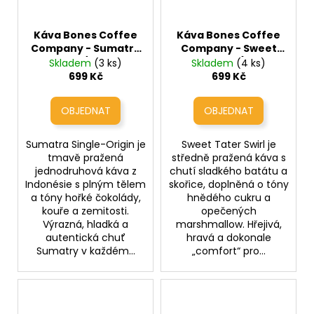
Káva Bones Coffee
Káva Bones Coffee
Company - Sumatra
Company - Sweet
Single / Origin
Tater Swirl (sladký
Skladem
(3 ks)
Skladem
(4 ks)
(jednodruhová káva
batát se skořicí)
699 Kč
699 Kč
z Indonésie)
Sumatra Single-Origin je
Sweet Tater Swirl je
tmavě pražená
středně pražená káva s
jednodruhová káva z
chutí sladkého batátu a
Indonésie s plným tělem
skořice, doplněná o tóny
a tóny hořké čokolády,
hnědého cukru a
kouře a zemitosti.
opečených
Výrazná, hladká a
marshmallow. Hřejivá,
autentická chuť
hravá a dokonale
Sumatry v každém...
„comfort“ pro...