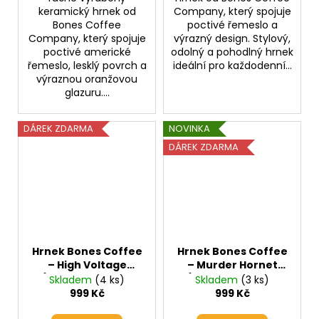
keramický hrnek od
Company, který spojuje
Bones Coffee
poctivé řemeslo a
Company, který spojuje
výrazný design. Stylový,
poctivé americké
odolný a pohodlný hrnek
řemeslo, lesklý povrch a
ideální pro každodenní...
výraznou oranžovou
glazuru....
DÁREK ZDARMA
NOVINKA
DÁREK ZDARMA
Hrnek Bones Coffee
Hrnek Bones Coffee
– High Voltage
– Murder Hornet
(ručně vyráběný
(ručně vyráběný
Skladem
(4 ks)
Skladem
(3 ks)
keramický hrnek
keramický hrnek
999 Kč
999 Kč
410ml)
410ml)