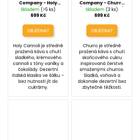
Company - Holy
Company - Churro
Cannoli (čerstvé
(skořicový dezert)
Skladem
(>5 ks)
Skladem
(3 ks)
cannoli s čokoládou
699 Kč
699 Kč
a vanilkou)
Holy Cannoli je středně
Churro je středně
pražená káva s chutí
pražená káva s chutí
sladkého, krémového
skořicového cukru
cannoli s tóny vanilky a
inspirovaná čerstvě
čokolády. Dezertní
smaženými churros.
italská klasika ve šálku –
Sladká, voňavá a
bez nutnosti jít do
dokonale dezertní bez
cukrárny.
zbytečné těžkosti.