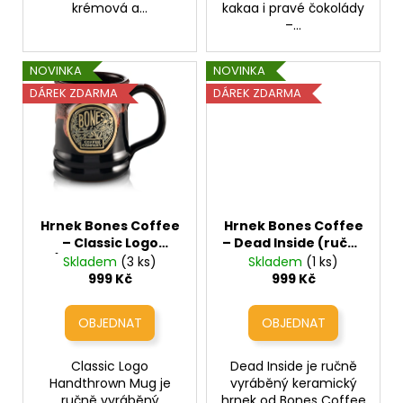
krémová a...
kakaa i pravé čokolády
–...
NOVINKA
NOVINKA
DÁREK ZDARMA
DÁREK ZDARMA
Hrnek Bones Coffee
Hrnek Bones Coffee
– Classic Logo
– Dead Inside (ručně
(ručně vyráběný
vyráběný keramický
Skladem
(3 ks)
Skladem
(1 ks)
keramický hrnek
hrnek 410ml)
999 Kč
999 Kč
410ml)
Classic Logo
Dead Inside je ručně
Handthrown Mug je
vyráběný keramický
ručně vyráběný
hrnek od Bones Coffee