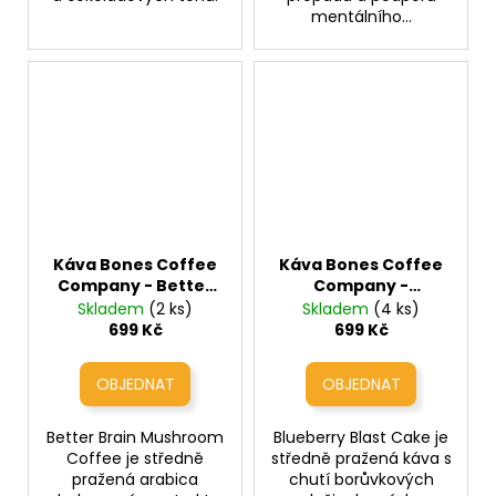
mentálního...
Káva Bones Coffee
Káva Bones Coffee
Company - Better
Company -
Brain Mushroom
Blueberry Blast
Skladem
(2 ks)
Skladem
(4 ks)
Coffee MR (káva s
Cake (borůvkové
699 Kč
699 Kč
houbovým
palačinky)
extraktem pro
soustředění)
Better Brain Mushroom
Blueberry Blast Cake je
Coffee je středně
středně pražená káva s
pražená arabica
chutí borůvkových