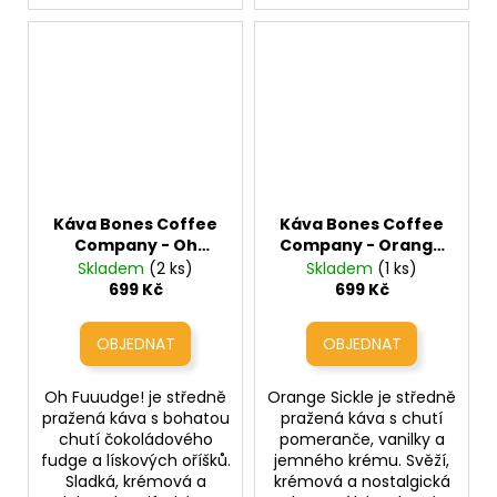
Káva Bones Coffee
Káva Bones Coffee
Company - Oh
Company - Orange
Fuuudge! –
Sickle
Skladem
(2 ks)
Skladem
(1 ks)
(čokoládový fudge s
(pomerančový krém
699 Kč
699 Kč
lískovým oříšekem)
s vanilkou)
Oh Fuuudge! je středně
Orange Sickle je středně
pražená káva s bohatou
pražená káva s chutí
chutí čokoládového
pomeranče, vanilky a
fudge a lískových oříšků.
jemného krému. Svěží,
Sladká, krémová a
krémová a nostalgická