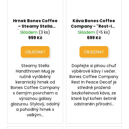
Hrnek Bones Coffee
Káva Bones Coffee
– Steamy Stella
Company - "Rest-In-
(ručně vyráběný
Peace" Decaf (bez
Skladem
(3 ks)
Skladem
(>5 ks)
keramický hrnek
kofeinu)
999 Kč
699 Kč
410ml)
Steamy Stella
Dopřejte si plnou chuť
Handthrown Mug je
výběrové kávy i večer.
ručně vyráběný
Bones Coffee Company
keramický hrnek od
Rest In Peace Decaf je
Bones Coffee Company
středně pražená
s černým povrchem a
bezkofeinová káva, ze
výraznou galaxy
které byl kofein šetrně
glazurou. Stylový, odolný
odstraněn přírodní...
a pohodlný hrnek s
velkým...