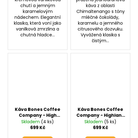
chutí a jemným
káva z oblasti
karamelovým
Chimaltenango s tóny
nádechem. Elegantní
mléčné čokolády,
klasika, která voní jako
karamelu a jemného
vanilková zmrzlina a
citrusového dozvuku.
chutná hladce...
Vyvážená klasika s
čistým...
Káva Bones Coffee
Káva Bones Coffee
Company - High
Company - Highland
Voltage (extra silná
Grog (karamel s
Skladem
(4 ks)
Skladem
(5 ks)
káva s
butterscotch a
699 Kč
699 Kč
dvojnásobným
kořeněným rumem -