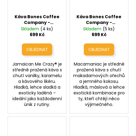
Káva Bones Coffee
Káva Bones Coffee
Company -
Company -
Jamaican Me Crazy®
Macamaniac
Skladem
(4 ks)
Skladem
(5 ks)
(vanilka, karamel a
(makadamový
699 Kč
699 Kč
kávový likér - bez
ořech a kokos)
alkoholu)
Jamaican Me Crazy® je
Macamaniac je středně
středně pražená káva s
pražená káva s chutí
chutí vanilky, karamelu
makadamových ořechů
a kávového likéru.
a jemného kokosu.
Hladká, lehce sladká a
Hladká, máslová a lehce
exoticky laděná –
exotická kombinace pro
ideální jako každodenní
ty, kteří chtějí něco
únik z rutiny.
výjimečného.