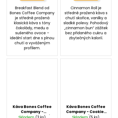
Breakfast Blend od
Cinnamon Roll je
Bones Coffee Company
středně pražená káva s
je středně pražená
chutí skořice, vanilky a
klasická káva s tóny
sladké polevy. Pohodový
čokolády, medu a
„cinnamon bun“ zážitek
sušeného ovoce –
bez přidaného cukru a
ideální start dne s plnou
zbytečných kalorií.
chutí a vyváženým
profilem.
Káva Bones Coffee
Káva Bones Coffee
Company -
Company - Cookies
Colombia Single /
N' Dreams (sušenky
Skladem
(3 ks)
Skladem
(5 ks)