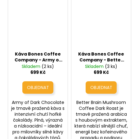
Káva Bones Coffee
Káva Bones Coffee
Company - Army of
Company - Better
Dark Chocolate
Brain Mushroom
Skladem
(2 ks)
Skladem
(3 ks)
(tmavá čokoláda)
Coffee DR (káva s
699 Kč
699 Kč
houbovým
extraktem pro
soustředění)
Army of Dark Chocolate
Better Brain Mushroom
je tmavě pražená káva s
Coffee Dark Roast je
intenzivní chutí hořké
tmavě pražená arabica
čokolády. Plná, výrazná
s houbovým extraktem,
a nízkoacidní – ideální
která nabízí silnější chuť,
pro milovníky silné kávy
energii bez kofeinového
a čokoládových tónů.
propadu a podporu