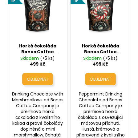
d
TIP
TIP
p
u
i
k
s
t
p
ů
r
Horká čokoláda
Horká čokoláda
o
Bones Coffee
Bones Coffee
d
Company - Drinking
Company -
Skladem
(>5 ks)
Skladem
(>5 ks)
u
Chocolate with
Peppermint Drinking
499 Kč
499 Kč
Marshmallows
Chocolate (horká
k
(horká čokoláda s
čokoláda s mátou)
t
mini marshmallow)
ů
Drinking Chocolate with
Peppermint Drinking
Marshmallows od Bones
Chocolate od Bones
Coffee Company je
Coffee Company je
prémiová horká
prémiová horká
čokoláda z kvalitního
čokoláda s osvěžující
kakaa a pravé čokolády
mátovou příchutí.
doplněná o mini
Hustá, krémová a
marshmallow. Bohatá,
připravená z kvalitního