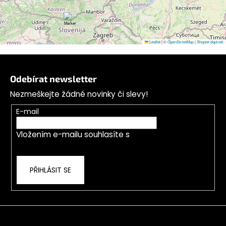
Leaflet
|
©
OpenStreetMap
|
Shoptet doplnek
Z
á
Odebírat newsletter
p
Nezmeškejte žádné novinky či slevy!
a
t
E-mail
í
Vložením e-mailu souhlasíte s
podmínkami
ochrany osobních údajů
PŘIHLÁSIT SE