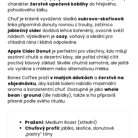
charakter
čerstvě upečené koblihy
do hřejivého,
pohodového šálku.
Chuť je krásně vyvážená: sladká
cukrovo-skořicová
linka připomíná donuty rovnou z trouby, zatímco
jablečný cider
dodává lehce kořeněný, ovocně svěží
nádech. Výsledkem je
cozy
, voňavý a ideální pro
chladná rána i klidná odpoledne.
Apple Cider Donut
je perfektní pro všechny, kdo milují
sezónní chutě a dezertní kávy, ale pořád chtějí cítit
poctivý kávový základ. Skvěle chutná samotná, ale ještě
víc vynikne s mlékem nebo alternativou mléka.
Bones Coffee praží
v malých dávkách
a
čerstvě na
objednávku
, aby každé balení nabídlo maximální
aroma a konzistentní chuť. Dostupné je jako
whole
bean
i
ground
(dle nabídky), takže si ho připravíš
přesně podle svého rituálu.
Pražení:
Medium Roast (střední)
Chuťový profil:
jablko, skořice, donutové
„pastry“ tóny