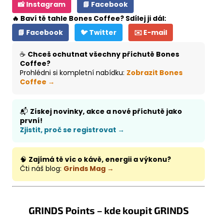
📸 Instagram
📘 Facebook
🔥 Baví tě tahle Bones Coffee? Sdílej ji dál:
📘 Facebook
🐦 Twitter
✉️ E-mail
☕
Chceš ochutnat všechny příchutě Bones
Coffee?
Prohlédni si kompletní nabídku:
Zobrazit Bones
Coffee →
📬
Získej novinky, akce a nové příchutě jako
první!
Zjistit, proč se registrovat →
🧠
Zajímá tě víc o kávě, energii a výkonu?
Čti náš blog:
Grinds Mag →
GRINDS Points – kde koupit GRINDS