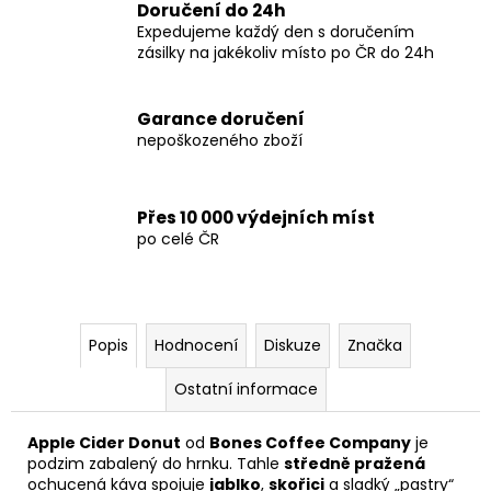
Doručení do 24h
Expedujeme každý den s doručením
zásilky na jakékoliv místo po ČR do 24h
Garance doručení
nepoškozeného zboží
Přes 10 000 výdejních míst
po celé ČR
Popis
Hodnocení
Diskuze
Značka
Ostatní informace
Apple Cider Donut
od
Bones Coffee Company
je
podzim zabalený do hrnku. Tahle
středně pražená
ochucená káva spojuje
jablko
,
skořici
a sladký „pastry“