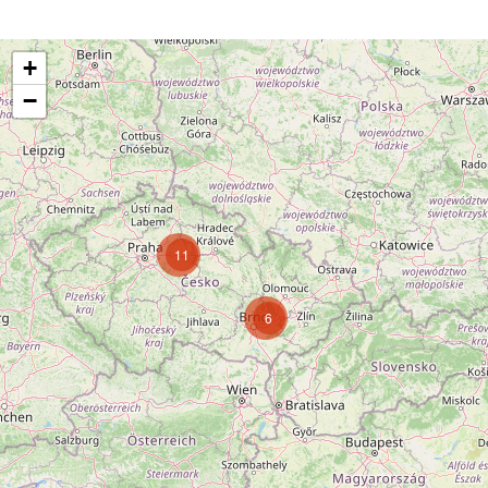
+
−
11
6
Sledovat na Instagramu