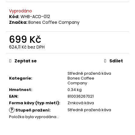
č
u
Vyprodáno
j
Kód:
WHB-ACD-012
e
Značka:
Bones Coffee Company
m
e
699 Kč
624,11 Kč bez DPH
GRINDS
Měrná
80MG
cena:
Zeptat se
Sdílet
SOUR
APPLE
Středně pražená káva
299
Kategorie
:
Bones Coffee
Kč
Company
Hmotnost
:
0.34 kg
EAN
:
810036267021
Forma kávy (typ mletí)
:
Zrnková káva
?
Středně pražená káva
Stupeň pražení
:
Položka byla vyprodána…