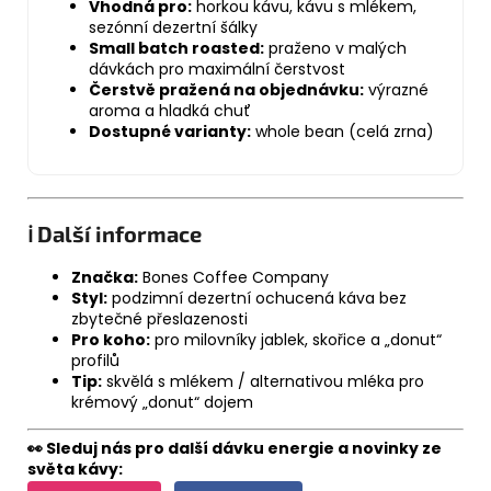
Vhodná pro:
horkou kávu, kávu s mlékem,
sezónní dezertní šálky
Small batch roasted:
praženo v malých
dávkách pro maximální čerstvost
Čerstvě pražená na objednávku:
výrazné
aroma a hladká chuť
Dostupné varianty:
whole bean (celá zrna)
ℹ️ Další informace
Značka:
Bones Coffee Company
Styl:
podzimní dezertní ochucená káva bez
zbytečné přeslazenosti
Pro koho:
pro milovníky jablek, skořice a „donut“
profilů
Tip:
skvělá s mlékem / alternativou mléka pro
krémový „donut“ dojem
👀 Sleduj nás pro další dávku energie a novinky ze
světa kávy: