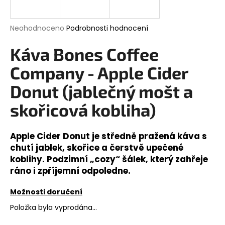
a
j
Průměrné
Neohodnoceno
Podrobnosti hodnocení
í
hodnocení
produktu
Káva Bones Coffee
t
je
?
0,0
Company - Apple Cider
z
5
Donut (jablečný mošt a
hvězdiček.
skořicová kobliha)
HLEDAT
Apple Cider Donut je středně pražená káva s
chutí jablek, skořice a čerstvě upečené
koblihy. Podzimní „cozy“ šálek, který zahřeje
D
ráno i zpříjemní odpoledne.
o
p
Možnosti doručení
o
r
Položka byla vyprodána…
u