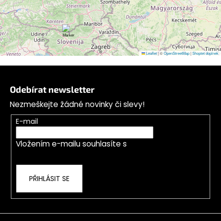
Leaflet
|
©
OpenStreetMap
|
Shoptet doplnek
Z
á
Odebírat newsletter
p
Nezmeškejte žádné novinky či slevy!
a
t
E-mail
í
Vložením e-mailu souhlasíte s
podmínkami
ochrany osobních údajů
PŘIHLÁSIT SE