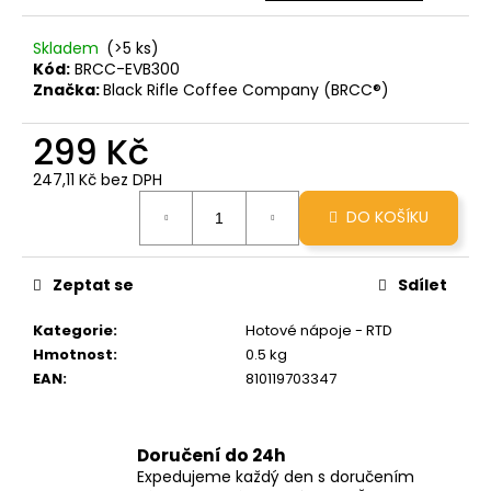
č
u
Skladem
(>5 ks)
j
Kód:
BRCC-EVB300
e
Značka:
Black Rifle Coffee Company (BRCC®)
m
e
299 Kč
247,11 Kč bez DPH
GRINDS
Měrná
25MG
DO KOŠÍKU
cena:
CINNAMON
ROLL
259
Zeptat se
Sdílet
Kč
Kategorie
:
Hotové nápoje - RTD
Hmotnost
:
0.5 kg
EAN
:
810119703347
Doručení do 24h
Expedujeme každý den s doručením