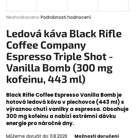
a
j
Průměrné
Neohodnoceno
Podrobnosti hodnocení
í
hodnocení
produktu
Ledová káva Black Rifle
t
je
?
0,0
Coffee Company
z
5
Espresso Triple Shot -
hvězdiček.
Vanilla Bomb (300 mg
HLEDAT
kofeinu, 443 ml)
Black Rifle Coffee Espresso Vanilla Bomb je
D
hotová ledová káva v plechovce (443 ml) s
o
výraznou chutí vanilky a espressa. Obsahuje
p
300 mg kofeinu a nabízí extrémní dávku
o
energie pro náročné dny.
r
u
Můžeme doručit do:
11.8.2026
Možnosti doručení