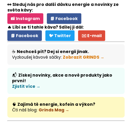
👀 Sleduj nás pro další dávku energie a novinky ze
světa kávy:
📸 Instagram
📘 Facebook
🔥 Líbí se ti tahle káva? Sdílej ji dál:
📘 Facebook
🐦 Twitter
✉️ E-mail
☕
Nechceš pít? Dej si energii jinak.
Vyzkoušej kávové sáčky:
Zobrazit GRINDS →
📬
Získej novinky, akce a nové produkty jako
první!
Zjistit více →
🧠
Zajímá tě energie, kofein a výkon?
Čti náš blog:
Grinds Mag →