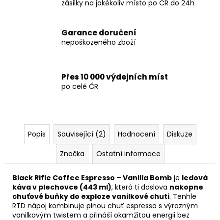
zásilky na jakékoliv místo po ČR do 24h
Garance doručení
nepoškozeného zboží
Přes 10 000 výdejních míst
po celé ČR
Popis
Související (2)
Hodnocení
Diskuze
Značka
Ostatní informace
Black Rifle Coffee Espresso – Vanilla Bomb
je
ledová
káva v plechovce (443 ml)
, která ti doslova
nakopne
chuťové buňky do exploze vanilkové chuti
. Tenhle
RTD nápoj kombinuje plnou chuť espressa s výrazným
vanilkovým twistem a přináší okamžitou energii bez