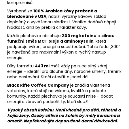
kompromisů.
Vyrobená ze
100% Arabica kávy pražené a
blendované v USA
, nabízí výrazný kávový základ
doplněný o vyváženou sladkost. Vanilka dodává nápoji
hladkost, aniž by přebila charakter kávy.
Každá plechovka obsahuje
300 mg kofeinu
a
silnou
funkční směs MCT oleje a aminokyselin
, která
podporuje výkon, energii a soustředění. Tahle řada „300“
je navržená pro maximální výkon a rychlý nástup
energie.
Díky formátu
443 ml
máš vždy po ruce silný zdroj
energie – ideální pro dlouhé dny, náročné směny, trénink
nebo cestování. Stačí otevřít a jedeš dál.
Black Rifle Coffee Company
je značka vlastněná
veterány, která stojí na výkonu, kvalitě a podpoře
komunity. Každá plechovka je součástí mise – dodat
energii a zároveň podpořit ty, kteří slouží.
Vysoký obsah kofeinu. Není vhodné pro děti, těhotné a
kojící ženy. Osoby citlivé na kofein by měly konzumaci
omezit. Nepřekračujte doporučené denní dávkování.