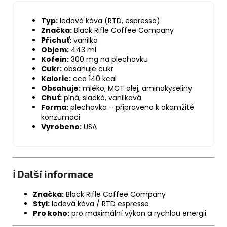
Typ:
ledová káva (RTD, espresso)
Značka:
Black Rifle Coffee Company
Příchuť:
vanilka
Objem:
443 ml
Kofein:
300 mg na plechovku
Cukr:
obsahuje cukr
Kalorie:
cca 140 kcal
Obsahuje:
mléko, MCT olej, aminokyseliny
Chuť:
plná, sladká, vanilková
Forma:
plechovka – připraveno k okamžité
konzumaci
Vyrobeno:
USA
ℹ️ Další informace
Značka:
Black Rifle Coffee Company
Styl:
ledová káva / RTD espresso
Pro koho:
pro maximální výkon a rychlou energii