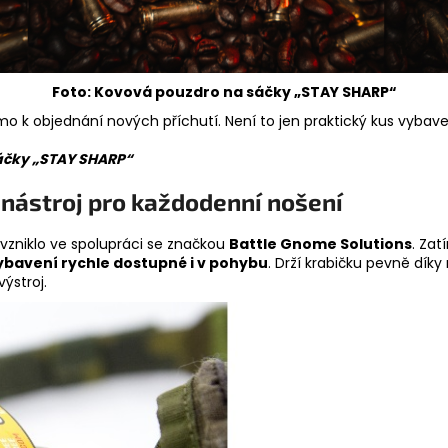
Foto: Kovová pouzdro na sáčky „STAY SHARP“
o k objednání nových příchutí. Není to jen praktický kus vybaven
áčky „STAY SHARP“
nástroj pro každodenní nošení
é vzniklo ve spolupráci se značkou
Battle Gnome Solutions
. Za
 vybavení rychle dostupné i v pohybu
. Drží krabičku pevně dík
ýstroj.