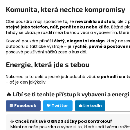
Komunita, která nechce kompromisy
Obě pouzdra mají společné to, že
nevznikla od stolu
, ale z
stejně jako telefon, nůž, peněženku nebo klíče
. Běžná pl
tehdy se ukazuje rozdíl mezi běžnou věcí a vybavením, kter
Kovové pouzdro přináší
čistý, elegantní design
, který neze
outdooru a taktické výstroje – je
rychlé, pevné a postavené
posouvá používání sáčků zase o kus dál.
Energie, která jde s tebou
Nakonec je to celé o jedné jednoduché věci:
o pohodlí a o 
– ať je den jakýkoliv.
🔥 Líbí se ti tenhle přístup k vybavení a energii
📘 Facebook
🐦 Twitter
💼 LinkedIn
☕
Chceš mít své GRINDS sáčky pod kontrolou?
Mrkni na naše pouzdra a vyber si to, které sedí tvému reži