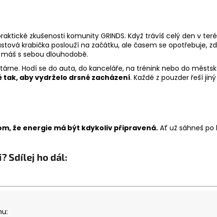
 praktické zkušenosti komunity GRINDS. Když trávíš celý den v te
astová krabička poslouží na začátku, ale časem se opotřebuje, z
é máš s sebou dlouhodobě.
stárne. Hodí se do auta, do kanceláře, na trénink nebo do měs
 tak, aby vydrželo drsné zacházení
. Každé z pouzder řeší ji
tom, že energie má být kdykoliv připravená.
Ať už sáhneš po 
? Sdílej ho dál:
mu: