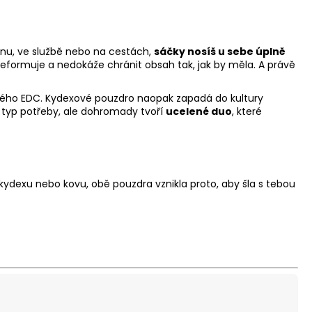
rénu, ve službě nebo na cestách,
sáčky nosíš u sebe úplně
deformuje a nedokáže chránit obsah tak, jak by měla. A právě
tského EDC. Kydexové pouzdro naopak zapadá do kultury
ný typ potřeby, ale dohromady tvoří
ucelené duo
, které
kydexu nebo kovu, obě pouzdra vznikla proto, aby šla s tebou