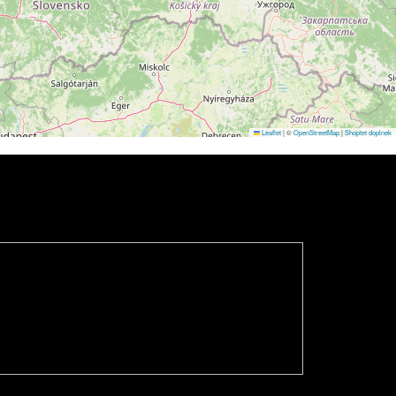
Leaflet
|
©
OpenStreetMap
|
Shoptet doplnek