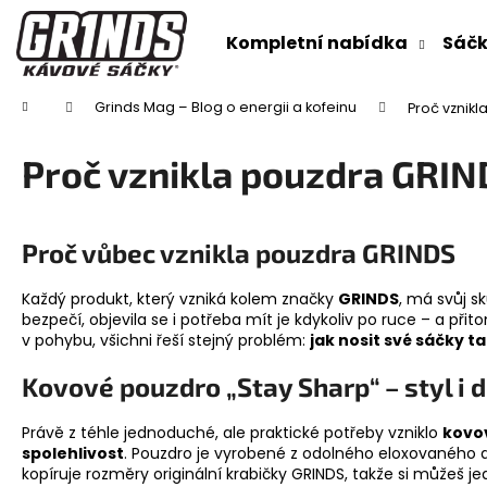
K
Přejít
na
o
Kompletní nabídka
Sáčk
obsah
Zpět
Zpět
š
do
do
í
Domů
Grinds Mag – Blog o energii a kofeinu
Proč vznikl
obchodu
obchodu
k
Proč vznikla pouzdra GRIND
Proč vůbec vznikla pouzdra GRINDS
Každý produkt, který vzniká kolem značky
GRINDS
, má svůj s
bezpečí, objevila se i potřeba mít je kdykoliv po ruce – a přit
v pohybu, všichni řeší stejný problém:
jak nosit své sáčky t
Kovové pouzdro „Stay Sharp“ – styl i d
Právě z téhle jednoduché, ale praktické potřeby vzniklo
kovo
spolehlivost
. Pouzdro je vyrobené z odolného eloxovaného d
kopíruje rozměry originální krabičky GRINDS, takže si můžeš j