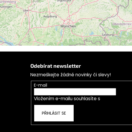
Sledovat na Instagramu
Z
á
Odebírat newsletter
p
Nezmeškejte žádné novinky či slevy!
a
t
E-mail
í
Vložením e-mailu souhlasíte s
podmínkami o
PŘIHLÁSIT SE