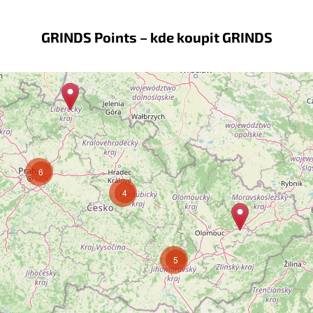
GRINDS Points – kde koupit GRINDS
6
4
5