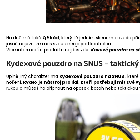
Na dně má také
QR kód
, který tě jedním skenem dovede přím
jasně najevo, že máš svou energii pod kontrolou.
Více informací o produktu najdeš zde:
Kovové pouzdro na s
Kydexové pouzdro na SNUS – taktický 
Úplně jiný charakter má
kydexové pouzdro na SNUS
, kter
nošení,
kydex je nástroj pro lidi, kteří potřebují mít své
rukou a můžeš ho připnout na opasek, batoh nebo taktickou v