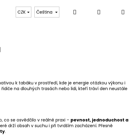
Hledat
Přihlášení
Ná
etá káva
Hotové nápoje (RTD)
Doplňky
Grinds M
CZK
Čeština
koš
u
nativou k tabáku v prostředí, kde je energie otázkou výkonu i
 řidiče na dlouhých trasách nebo lidi, kteří tráví den neustále
Následující
ho, co se osvědčilo v reálné praxi –
pevnost, jednoduchost a
é drží obsah v suchu i při tvrdším zacházení. Přesně
sty
.