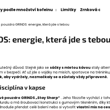
y podle množství kofeinu
Limitky
Zrnková a ml
a pouzdra GRINDS: energie, která jde s tebou
Co potřebujete najít?
S: energie, která jde s tebo
HLEDAT
Doporučujeme
kutečný důvod. Stejně jako se
sáčky s mletou kávou
staly alter
om v bezpečí. Ať už jde o vojáky na misích, sportovce na tréninku,
ak, aby vydržely, nezmačkaly se a zůstaly vždy připravené.
isciplína v kapse
vé pouzdro GRINDS „Stay Sharp“
. Jeho filozofie vychází z to
uralu a má šroubovací konstrukci s gumovým těsněním, díky kter
ednoduše přendat celé balení nebo si vytvořit
vlastní mix na ce