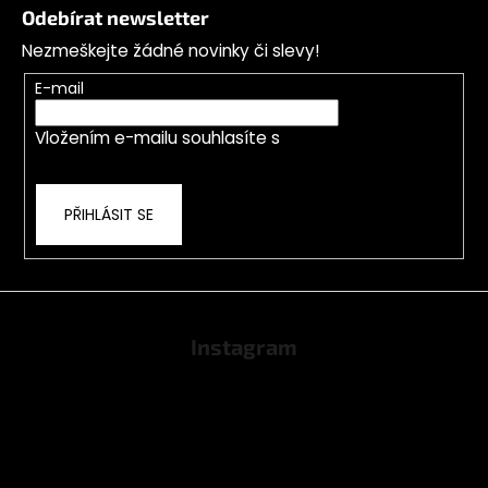
á
Odebírat newsletter
p
Nezmeškejte žádné novinky či slevy!
a
t
E-mail
í
Vložením e-mailu souhlasíte s
podmínkami
ochrany osobních údajů
PŘIHLÁSIT SE
Instagram