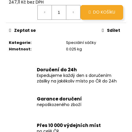
č
247,11 Kč bez DPH
u
Měrná
DO KOŠÍKU
cena:
j
e
m
Zeptat se
Sdílet
e
Kategorie
:
Speciální sáčky
Hmotnost
:
0.025 kg
GRINDS
25MG
CARAMEL
259
Doručení do 24h
Kč
Expedujeme každý den s doručením
zásilky na jakékoliv místo po ČR do 24h
Garance doručení
nepoškozeného zboží
Přes 10 000 výdejních míst
po celé ČR