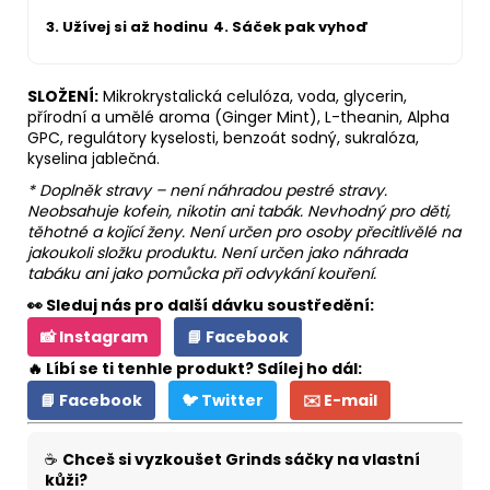
3. Užívej si až hodinu
4. Sáček pak vyhoď
SLOŽENÍ:
Mikrokrystalická celulóza, voda, glycerin,
přírodní a umělé aroma (Ginger Mint), L-theanin, Alpha
GPC, regulátory kyselosti, benzoát sodný, sukralóza,
kyselina jablečná.
* Doplněk stravy – není náhradou pestré stravy.
Neobsahuje kofein, nikotin ani tabák. Nevhodný pro děti,
těhotné a kojící ženy. Není určen pro osoby přecitlivělé na
jakoukoli složku produktu. Není určen jako náhrada
tabáku ani jako pomůcka při odvykání kouření.
👀 Sleduj nás pro další dávku soustředění:
📸 Instagram
📘 Facebook
🔥 Líbí se ti tenhle produkt? Sdílej ho dál:
📘 Facebook
🐦 Twitter
✉️ E-mail
☕
Chceš si vyzkoušet Grinds sáčky na vlastní
kůži?