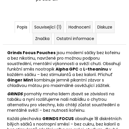
Popis
Související (1)
Hodnocení
Diskuze
Značka
Ostatní informace
Grinds Focus Pouches
jsou moderní sáčky bez kofeinu
a bez nikotinu, navržené pro možnou podporu
soustředění, mentální výkonnosti a svěží chuti. Obsahují
funkční směs nootropik
Alpha GPC
a
L-theaninu
v
každém sáčku – bez stimulantů a bez kalorií. Příchuť
Ginger Mint
kombinuje jemně pikantní zázvor s
chladivou mátou pro maximálně osvěžující zážitek.
GRINDS
pomohly mnoha lidem zbavit se závislosti na
tabáku a nyní rozšiřujeme naši nabídku o chytrou
alternativu pro všechny, kdo chtějí zůstat soustředění a
mentálně svěží – bez nutnosti kofeinu.
Každá plechovka
GRINDS FOCUS
obsahuje 18 diskrétních
bílých sáčků s nootropní směsí – bez cukru, bez kalorií a