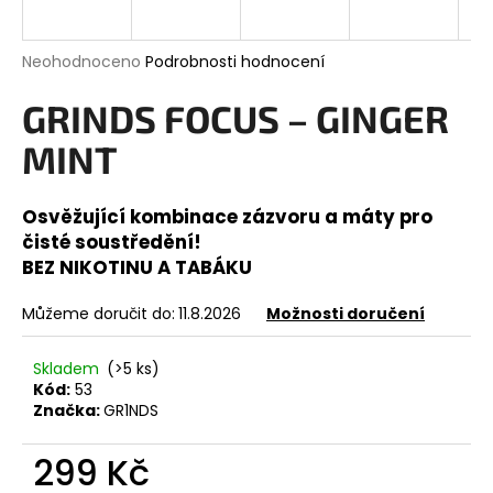
a
j
Průměrné
Neohodnoceno
Podrobnosti hodnocení
í
hodnocení
produktu
GRINDS FOCUS – GINGER
t
je
?
0,0
MINT
z
5
hvězdiček.
Osvěžující kombinace zázvoru a máty pro
čisté soustředění!
HLEDAT
BEZ NIKOTINU A TABÁKU
Můžeme doručit do:
11.8.2026
Možnosti doručení
D
Skladem
(>5 ks)
o
Kód:
53
p
Značka:
GR1NDS
o
r
299 Kč
u