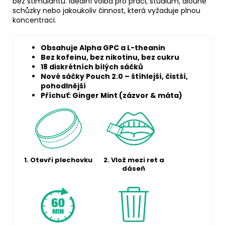
bez stimulantů. Ideální volba pro práci, studium, dlouhé
schůzky nebo jakoukoliv činnost, která vyžaduje plnou
koncentraci.
Obsahuje Alpha GPC a L-theanin
Bez kofeinu, bez nikotinu, bez cukru
18 diskrétních bílých sáčků
Nové sáčky Pouch 2.0 – štíhlejší, čistší,
pohodlnější
Příchuť: Ginger Mint (zázvor & máta)
1. Otevři plechovku
2. Vlož mezi ret a
dáseň