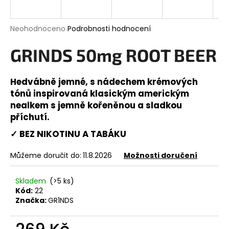
a
j
Průměrné
Neohodnoceno
Podrobnosti hodnocení
í
hodnocení
produktu
GRINDS 50mg ROOT BEER
t
je
?
0,0
z
Hedvábně jemné, s nádechem krémových
5
tónů inspirovaná klasickým americkým
hvězdiček.
nealkem s jemně kořeněnou a sladkou
příchutí.
HLEDAT
✓ BEZ NIKOTINU A TABÁKU
Můžeme doručit do:
11.8.2026
Možnosti doručení
D
o
Skladem
(>5 ks)
p
Kód:
22
o
Značka:
GR1NDS
r
u