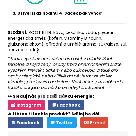
3. Užívej si až hodinu
4. Sáček pak vyhoď
SLOŽENÍ:
ROOT BEER: káva, čekanka, voda, glycerin,
energetická směs (kofein, vitamíny B, taurin,
glukuronolakton), přírodní a umělé aroma, sukralóza, sůl,
benzoát sodný
*Tento výrobek není určen pro osoby mladší 18 let,
těhotné a kojící ženy, osoby trpící onemocněním srdce,
vysokým krevním tlakem nebo cukrovkou, a také pro
osoby alergické nebo citlivé na některou ze složek
výrobku, především na kofein. Není určen jako náhrada
tabáku ani jako pomůcka při odvykání kouření.
👀 Sleduj nás pro další dávku energie:
📸 Instagram
📘 Facebook
🔥 Líbí se ti tenhle produkt? Sdílej ho dál:
📘 Facebook
🐦 Twitter
✉️ E-mail