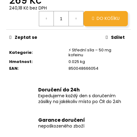
269 Kč
č
u
240,18 Kč bez DPH
Měrná
j
DO KOŠÍKU
cena:
e
m
e
Zeptat se
Sdílet
⚡ Střední síla – 50 mg
GRINDS
Kategorie
:
kofeinu
50MG
Hmotnost
:
0.025 kg
PEANUT
BUTTER
EAN
:
850048666054
CUP
269
Kč
Doručení do 24h
Expedujeme každý den s doručením
zásilky na jakékoliv místo po ČR do 24h
Garance doručení
nepoškozeného zboží