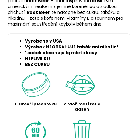
příchutí
Root Beer
– chuť inspirovaná klasickým
americkým nealkem s jemně kořeněnou a sladkou
příchutí.
Root Beer
tě nakopne bez cukru, tabáku a
nikotinu – zato s kofeinem, vitamíny B a taurinem pro
maximální soustředění kdykoliv během dne.
Vyrobeno v USA
Výrobek NEOBSAHUJE tabák ani nikotin!
1 sáček obsahuje 1g mleté kávy
NEPLIVE SE!
BEZ CUKRU
1. Otevři plechovku
2. Vlož mezi ret a
dáseň