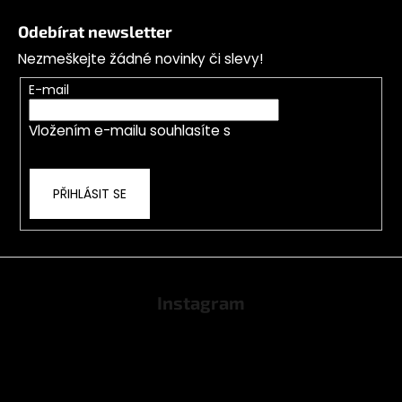
á
Odebírat newsletter
p
Nezmeškejte žádné novinky či slevy!
a
t
E-mail
í
Vložením e-mailu souhlasíte s
podmínkami
ochrany osobních údajů
PŘIHLÁSIT SE
Instagram