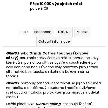
Přes 10 000 výdejních míst
po celé ČR
Popis
Hodnocení
Diskuze
Značka
Ostatní informace
GRINDS
nebo
Grinds Coffee Pouches (kávové
sáčky)
jsou malé sáčky čerstvě mleté, ochucené kávy,
které vám pomohou cítit se bystře a soustředěně po
celý den nebo noc. Původně byly navrženy jako zdravá
alternativa bez tabáku a nikotinu k bezdýmnému
tabáku.
GRINDS
pomohly mnoha lidem zbavit se jejich závislosti
na tabáku a doufáme, že budeme i nadále ovlivňovat
svět odvykání tabáku pro ty, kteří jsou připraveni udělat
změnu.
Každá
plechovka
GRINDS 100mg
obsahuje 12 sáčků