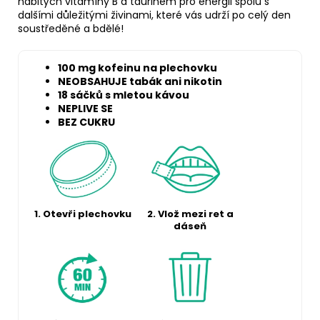
nabitých vitamíny B a taurinem pro energii spolu s
dalšími důležitými živinami, které vás udrží po celý den
soustředěné a bdělé!
100 mg kofeinu na plechovku
NEOBSAHUJE tabák ani nikotin
18 sáčků s mletou kávou
NEPLIVE SE
BEZ CUKRU
1. Otevři plechovku
2. Vlož mezi ret a
dáseň