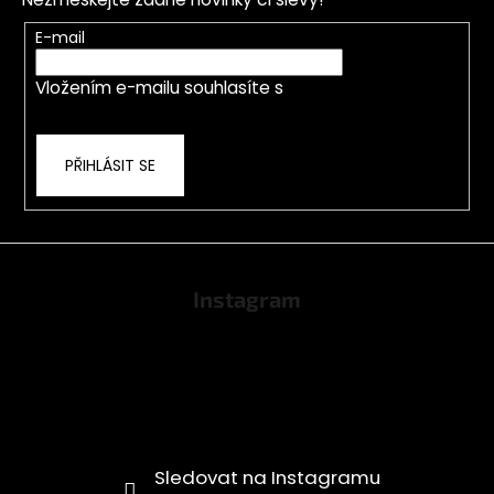
a
t
E-mail
í
Vložením e-mailu souhlasíte s
podmínkami
ochrany osobních údajů
PŘIHLÁSIT SE
Instagram