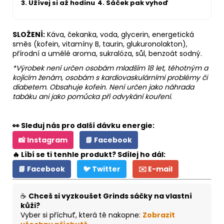
3. Užívej si až hodinu
4. Sáček pak vyhoď
SLOŽENÍ:
Káva, čekanka, voda, glycerin, energetická
směs (kofein, vitamíny B, taurin, glukuronolakton),
přírodní a umělé aroma, sukralóza, sůl, benzoát sodný.
*Výrobek není určen osobám mladším 18 let, těhotným a
kojícím ženám, osobám s kardiovaskulárními problémy či
diabetem. Obsahuje kofein. Není určen jako náhrada
tabáku ani jako pomůcka při odvykání kouření.
👀 Sleduj nás pro další dávku energie:
📸 Instagram
📘 Facebook
🔥 Líbí se ti tenhle produkt? Sdílej ho dál:
📘 Facebook
🐦 Twitter
✉️ E-mail
☕
Chceš si vyzkoušet Grinds sáčky na vlastní
kůži?
Vyber si příchuť, která tě nakopne:
Zobrazit