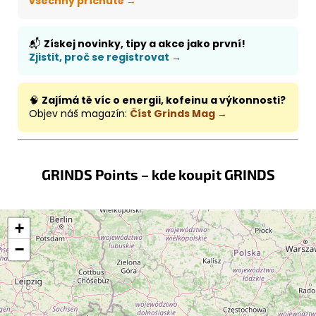
všechny příchutě →
📬
Získej novinky, tipy a akce jako první!
Zjistit, proč se registrovat →
🧠
Zajímá tě víc o energii, kofeinu a výkonnosti?
Objev náš magazín:
Číst Grinds Mag →
GRINDS Points – kde koupit GRINDS
+
−