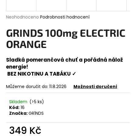
a
j
Průměrné
Neohodnoceno
Podrobnosti hodnocení
í
hodnocení
produktu
GRINDS 100mg ELECTRIC
t
je
?
0,0
ORANGE
z
5
hvězdiček.
Sladká pomerančová chuť a pořádná nálož
energie!
HLEDAT
BEZ NIKOTINU A TABÁKU ✓
Můžeme doručit do:
11.8.2026
Možnosti doručení
D
Skladem
(>5 ks)
o
Kód:
16
p
Značka:
GR1NDS
o
r
349 Kč
u