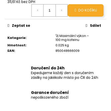
č
311,61 Kč bez DPH
u
Měrná
DO KOŠÍKU
cena:
j
e
m
Zeptat se
Sdílet
e
🚀 Maximální výkon –
Kategorie
:
100 mg kofeinu
GRINDS
Hmotnost
:
0.025 kg
50MG
DOUBLE
EAN
:
850048666009
SHOT
ESPRESSO
269
Doručení do 24h
Kč
Expedujeme každý den s doručením
zásilky na jakékoliv místo po ČR do 24h
Garance doručení
nepoškozeného zboží